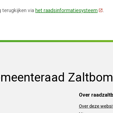
 terugkijken via
het raadsinformatiesysteem
(Deze 
.
emeenteraad Zaltbo
Over raadzalt
Over deze websi