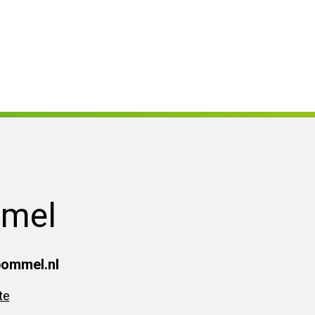
link gaat naar een externe website)
mmel
bommel.nl
te