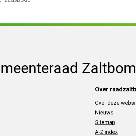
emeenteraad Zaltbo
Over raadzalt
Over deze websi
Nieuws
Sitemap
A-Z index