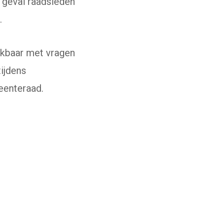
t geval raadsleden
.
eikbaar met vragen
ijdens
eenteraad.