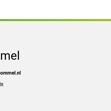
mmel
bommel.nl
te