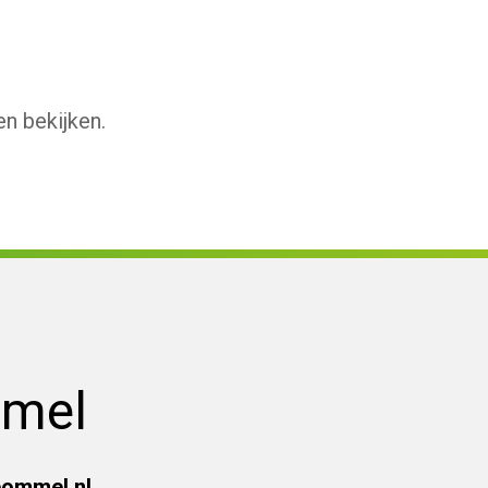
en bekijken.
mmel
bommel.nl