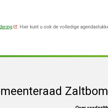
dering
(Deze link gaat naar een externe website)
. Hier kunt u ook de volledige agendastukk
emeenteraad Zaltbo
Over raadzalt