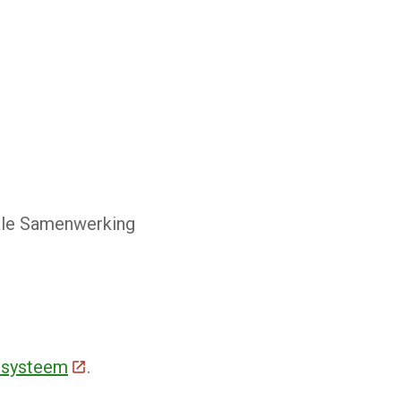
nale Samenwerking
esysteem
(Deze link gaat naar een externe website)
.