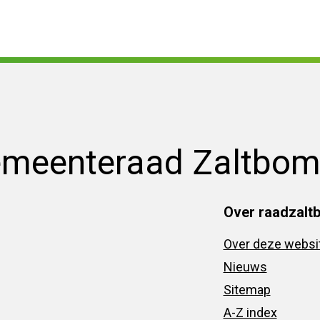
emeenteraad Zaltbo
Over raadzalt
Over deze websi
Nieuws
Sitemap
A-Z index