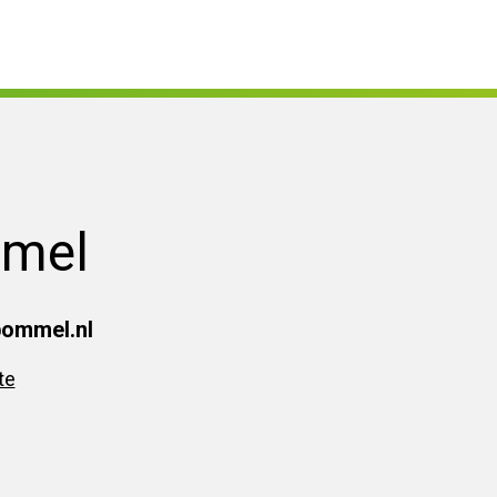
mmel
bommel.nl
te