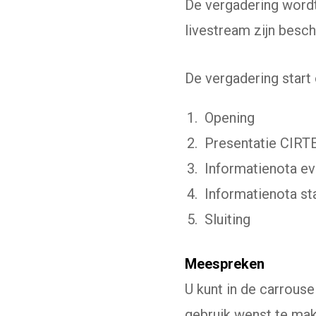
De vergadering wordt
livestream zijn besch
De vergadering start 
Opening
Presentatie CIRT
Informatienota eva
Informatienota st
Sluiting
Meespreken
U kunt in de carrou
gebruik wenst te mak