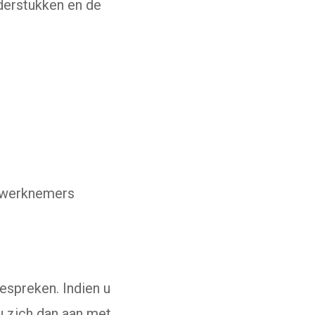
derstukken en de
e werknemers
spreken. Indien u
u zich dan aan met