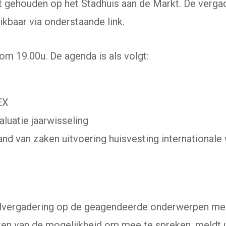
 gehouden op het Stadhuis aan de Markt. De verga
ikbaar via onderstaande link.
om 19.00u. De agenda is als volgt:
EX
luatie jaarwisseling
and van zaken uitvoering huisvesting international
selvergadering op de geagendeerde onderwerpen mee
en van de mogelijkheid om mee te spreken, meldt 