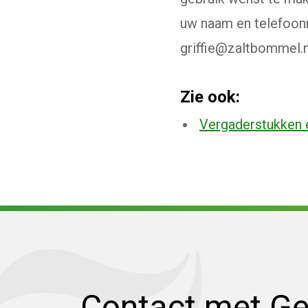
uw naam en telefoonn
griffie@zaltbommel.n
Zie ook:
Vergaderstukken e
Contact met G