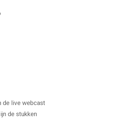
o
n de live webcast
r een externe website)
ijn de stukken