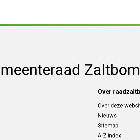
emeenteraad Zaltbo
Over raadzalt
Over deze websi
Nieuws
Sitemap
A-Z index