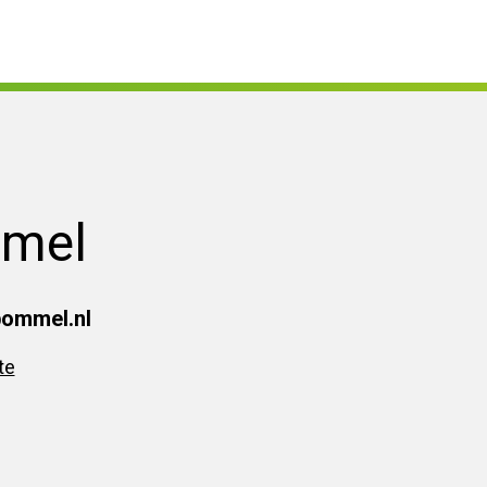
mmel
bommel.nl
te