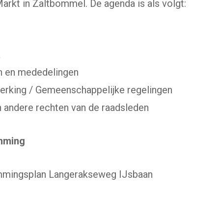
arkt in Zaltbommel. De agenda is als volgt:
a
n en mededelingen
erking / Gemeenschappelijke regelingen
en andere rechten van de raadsleden
mming
emmingsplan Langerakseweg IJsbaan