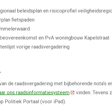
egionaal beleidsplan en risicoprofiel veiligheidsregi
rplan fietspaden
ommelerwaard
tatieovereenkomst en PvA woningbouw Kapelstraat
itenlijst vorige raadsvergadering
?
van de raadsvergadering met bijbehorende nota’s e
naar ons raadsinformatiesysteem
(Deze link gaat naa
vinden. Tevens z
p Politiek Portaal (voor iPad).